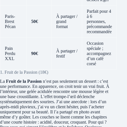
Parfait pour 4
Paris-
À partager /
à 6
Brest
50€
grand
personnes,
Pécan
format
précommande
recommandée
Occasion
Pain
spéciale ;
À partager /
Perdu
90€
accompagnez
festif
XXL
d’un café
corsé
1. Fruit de la Passion (18€)
La
Fruit de la Passion
n’est pas seulement un dessert : c’est
une performance. En apparence, on croit tenir un vrai fruit. À
l’intérieur, une gelée acidulée rencontre une mousse légère et
une base croustillante. L’effet trompe-l’œil déclenche
systématiquement des sourires. J’ai une anecdote : lors d’un
après-midi pluvieux, j’ai vu un client hésiter, puis l’acheter
uniquement pour sa beauté. Il l’a partagé en photo avant
même d’y goûter. Les couches se lisent comme les chapitres
d’une courte histoire : acidité, douceur, croquant. Pour qui ?