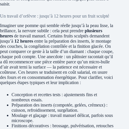
saisir.
Un travail d’orfèvre : jusqu’à 12 heures pour un fruit sculpté
Imaginer une pomme qui semble réelle jusqu’à la peau lisse, la
brillance, la nervure subtile : cela peut prendre
plusieurs
heures
de travail manuel. Certains fruits sculptés demandent
jusqu’à
12 heures
entre la préparation des inserts, le montage
des couches, la congélation contrôlée et la finition glacée. On
peut comparer ce geste à la taille d’un diamant : chaque coupe,
chaque poli compte. Une anecdote : un pâtissier racontait qu’il
a dû recommencer une pièce entière parce qu’un micro-bulle
d’air avait terni la surface — la patience est nécessaire et
coûteuse. Ces heures se traduisent en coût salarial, en usure
des fours et en consommation énergétique. Pour clarifier, voici
quelques étapes typiques et leur implication :
Conception et recettes tests : ajustements fins et
nombreux essais.
Préparation des inserts (compotée, gelées, crémeux) :
cuisson, refroidissement, surgélation.
Moulage et glaçage : travail manuel délicat, parfois sous
microscope.
Finitions décoratives : brossage, pulvérisation, retouches