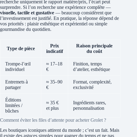
recherche uniquement le rapport matière/prix, l’écart peut
surprendre. Si l’on recherche une expérience complète —
visuelle, tactile et gustative
— beaucoup considèrent que
l’investissement est justifié. En pratique, la réponse dépend de
vos priorités : plaisir esthétique et expérientiel ou simple
gourmandise du quotidien.
Prix
Raison principale
Type de pièce
indicatif
du coût
Trompe‑l’œil
≈ 17–18
Finition, temps
individuel
€
d’atelier, esthétique
Entremets à
≈ 35–90
Format, complexité,
partager
€
exclusivité
Éditions
≈ 35 €
Ingrédients rares,
limitées /
et plus
personnalisation
bûches
Comment éviter les files d’attente pour acheter Grolet ?
Les boutiques iconiques attirent du monde ; c’est un fait. Mais
il existe des astuces simples pour gagner du temps et ne pas