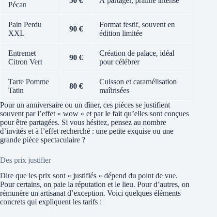
50 €
À partager, praliné intense
Pécan
Pain Perdu
Format festif, souvent en
90 €
XXL
édition limitée
Entremet
Création de palace, idéal
90 €
Citron Vert
pour célébrer
Tarte Pomme
Cuisson et caramélisation
80 €
Tatin
maîtrisées
Pour un anniversaire ou un dîner, ces pièces se justifient
souvent par l’effet « wow » et par le fait qu’elles sont conçues
pour être partagées. Si vous hésitez, pensez au nombre
d’invités et à l’effet recherché : une petite exquise ou une
grande pièce spectaculaire ?
Des prix justifier
Dire que les prix sont « justifiés » dépend du point de vue.
Pour certains, on paie la réputation et le lieu. Pour d’autres, on
rémunère un artisanat d’exception. Voici quelques éléments
concrets qui expliquent les tarifs :