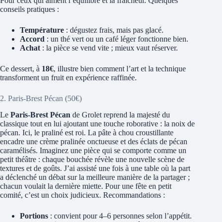
Pour ceux qui aiment l’équilibre et la fraîcheur. Quelques
conseils pratiques :
Température
: dégustez frais, mais pas glacé.
Accord
: un thé vert ou un café léger fonctionne bien.
Achat
: la pièce se vend vite ; mieux vaut réserver.
Ce dessert, à
18€
, illustre bien comment l’art et la technique
transforment un fruit en expérience raffinée.
2. Paris-Brest Pécan (50€)
Le
Paris-Brest Pécan
de Grolet reprend la majesté du
classique tout en lui ajoutant une touche roborative : la noix de
pécan. Ici, le praliné est roi. La pâte à chou croustillante
encadre une crème pralinée onctueuse et des éclats de pécan
caramélisés. Imaginez une pièce qui se comporte comme un
petit théâtre : chaque bouchée révèle une nouvelle scène de
textures et de goûts. J’ai assisté une fois à une table où la part
a déclenché un débat sur la meilleure manière de la partager ;
chacun voulait la dernière miette. Pour une fête en petit
comité, c’est un choix judicieux. Recommandations :
Portions
: convient pour 4–6 personnes selon l’appétit.