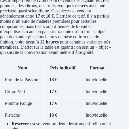
Les trompe-l’œil de Grolet sont devenus des signatures : des
pommes, des citrons, des fruits exotiques recréés avec une
précision quasi scientifique. Ces pièces se vendent
généralement entre
17 et 18 €
. Derrière ce tarif, il y a parfois
moins d’un euro de matières premières pour certaines
composantes, mais beaucoup d’heures de travail et
d’expertise. Un ancien pâtissier raconte qu’un fruit sculpté
peut demander plusieurs heures de mise en forme et de
finition, voire jusqu’à
12 heures
pour certaines variantes très
travaillées. L’effet sur la table est garanti : on sert un « objet »
qui suscite la conversation avant même d’être goûté.
Nom
Prix indicatif
Format
Fruit de la Passion
18 €
Individuelle
Citron Vert
17 €
Individuelle
Pomme Rouge
17 €
Individuelle
Pistache
18 €
Individuelle
Réserver
est souvent prudent : les trompe-l’œil partent
vite.