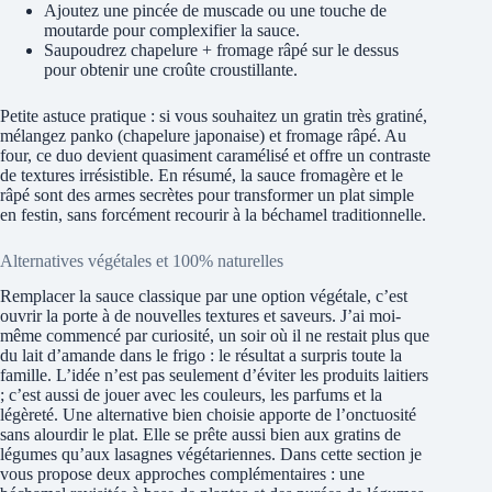
Ajoutez une pincée de muscade ou une touche de
moutarde pour complexifier la sauce.
Saupoudrez chapelure + fromage râpé sur le dessus
pour obtenir une croûte croustillante.
Petite astuce pratique : si vous souhaitez un gratin très gratiné,
mélangez panko (chapelure japonaise) et fromage râpé. Au
four, ce duo devient quasiment caramélisé et offre un contraste
de textures irrésistible. En résumé, la sauce fromagère et le
râpé sont des armes secrètes pour transformer un plat simple
en festin, sans forcément recourir à la béchamel traditionnelle.
Alternatives végétales et 100% naturelles
Remplacer la sauce classique par une option végétale, c’est
ouvrir la porte à de nouvelles textures et saveurs. J’ai moi-
même commencé par curiosité, un soir où il ne restait plus que
du lait d’amande dans le frigo : le résultat a surpris toute la
famille. L’idée n’est pas seulement d’éviter les produits laitiers
; c’est aussi de jouer avec les couleurs, les parfums et la
légèreté. Une alternative bien choisie apporte de l’onctuosité
sans alourdir le plat. Elle se prête aussi bien aux gratins de
légumes qu’aux lasagnes végétariennes. Dans cette section je
vous propose deux approches complémentaires : une