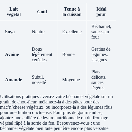
Lait
Tenue à
Idéal
Goût
végétal
la cuisson
pour
Béchamel,
Soya
Neutre
Excellente
sauces au
four
Doux,
Gratins de
Avoine
légèrement
Bonne
légumes,
céréales
lasagnes
Plats
Subtil,
délicats,
Amande
Moyenne
noisetté
sauces
légères
Utilisations pratiques : versez votre béchamel végétale sur un
gratin de chou-fleur, mélangez-la à des pâtes pour des
mac’n’cheese végétaux, ou incorporez-la à des légumes rôtis
pour une finition onctueuse. Pour plus de gourmandise,
ajoutez une cuillère de levure nutritionnelle ou du fromage
végétal râpé à la sortie du feu. Et souvenez-vous : une
béchamel végétale bien faite peut être encore plus versatile