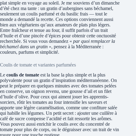
plat simple en voyage au soleil. Je me souviens d’un dimanche
d’été chez ma tante : un gratin d’aubergines sans béchamel,
seulement un coulis parfumé et du basilic frais — tout le
monde a demandé la recette. Ces options conviennent aussi
bien aux végétariens qu’aux amateurs de plats plus légers.
Entre fraîcheur et tenue au four, il suffit parfois d’un trait
d’huile et d’une pincée d’épices pour obtenir cette onctuosité
recherchée. Si vous vous demandez «
par quoi remplacer la
béchamel dans un gratin
», pensez à la Méditerranée :
couleurs, parfums et simplicité.
Coulis de tomate et variantes parfumées
Le
coulis de tomate
est la base la plus simple et la plus
polyvalente pour un gratin d’inspiration méditerranéenne. On
peut le préparer en quelques minutes avec des tomates pelées
en conserve, un oignon revenu, une gousse d’ail et un filet
d’huile d’olive. Pour ceux qui aiment jouer les apprentis-
sorciers, rôtir les tomates au four intensifie les saveurs et
apporte une légère caramélisation, comme une confiture salée
qui habille les légumes. Un petit secret : ajouter une cuillère à
café de sucre compense l’acidité et fait ressortir les arômes.
Vous pouvez aussi enrichir le coulis avec du concentré de
tomate pour plus de corps, ou le dégraisser avec un trait de vin
rouge pour une touche rustique.