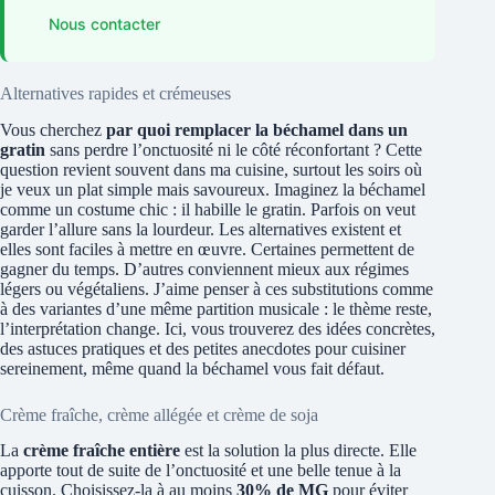
Nous contacter
Alternatives rapides et crémeuses
Vous cherchez
par quoi remplacer la béchamel dans un
gratin
sans perdre l’onctuosité ni le côté réconfortant ? Cette
question revient souvent dans ma cuisine, surtout les soirs où
je veux un plat simple mais savoureux. Imaginez la béchamel
comme un costume chic : il habille le gratin. Parfois on veut
garder l’allure sans la lourdeur. Les alternatives existent et
elles sont faciles à mettre en œuvre. Certaines permettent de
gagner du temps. D’autres conviennent mieux aux régimes
légers ou végétaliens. J’aime penser à ces substitutions comme
à des variantes d’une même partition musicale : le thème reste,
l’interprétation change. Ici, vous trouverez des idées concrètes,
des astuces pratiques et des petites anecdotes pour cuisiner
sereinement, même quand la béchamel vous fait défaut.
Crème fraîche, crème allégée et crème de soja
La
crème fraîche entière
est la solution la plus directe. Elle
apporte tout de suite de l’onctuosité et une belle tenue à la
cuisson. Choisissez-la à au moins
30% de MG
pour éviter