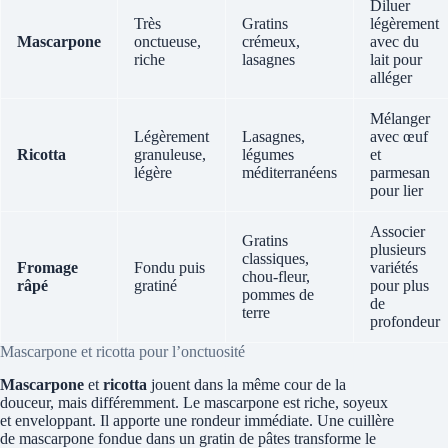
Diluer
Très
Gratins
légèrement
Mascarpone
onctueuse,
crémeux,
avec du
riche
lasagnes
lait pour
alléger
Mélanger
Légèrement
Lasagnes,
avec œuf
Ricotta
granuleuse,
légumes
et
légère
méditerranéens
parmesan
pour lier
Associer
Gratins
plusieurs
classiques,
Fromage
Fondu puis
variétés
chou-fleur,
râpé
gratiné
pour plus
pommes de
de
terre
profondeur
Mascarpone et ricotta pour l’onctuosité
Mascarpone
et
ricotta
jouent dans la même cour de la
douceur, mais différemment. Le mascarpone est riche, soyeux
et enveloppant. Il apporte une rondeur immédiate. Une cuillère
de mascarpone fondue dans un gratin de pâtes transforme le