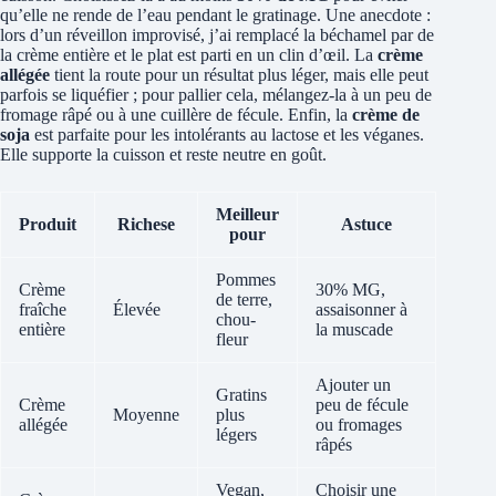
qu’elle ne rende de l’eau pendant le gratinage. Une anecdote :
lors d’un réveillon improvisé, j’ai remplacé la béchamel par de
la crème entière et le plat est parti en un clin d’œil. La
crème
allégée
tient la route pour un résultat plus léger, mais elle peut
parfois se liquéfier ; pour pallier cela, mélangez-la à un peu de
fromage râpé ou à une cuillère de fécule. Enfin, la
crème de
soja
est parfaite pour les intolérants au lactose et les véganes.
Elle supporte la cuisson et reste neutre en goût.
Meilleur
Produit
Richese
Astuce
pour
Pommes
Crème
30% MG,
de terre,
fraîche
Élevée
assaisonner à
chou-
entière
la muscade
fleur
Ajouter un
Gratins
Crème
peu de fécule
Moyenne
plus
allégée
ou fromages
légers
râpés
Vegan,
Choisir une