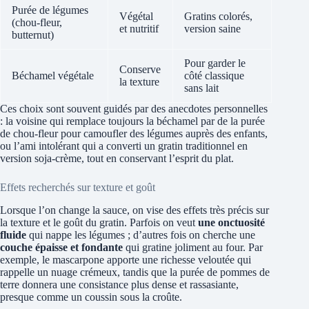
Purée de légumes
Végétal
Gratins colorés,
(chou-fleur,
et nutritif
version saine
butternut)
Pour garder le
Conserve
Béchamel végétale
côté classique
la texture
sans lait
Ces choix sont souvent guidés par des anecdotes personnelles
: la voisine qui remplace toujours la béchamel par de la purée
de chou-fleur pour camoufler des légumes auprès des enfants,
ou l’ami intolérant qui a converti un gratin traditionnel en
version soja-crème, tout en conservant l’esprit du plat.
Effets recherchés sur texture et goût
Lorsque l’on change la sauce, on vise des effets très précis sur
la texture et le goût du gratin. Parfois on veut
une onctuosité
fluide
qui nappe les légumes ; d’autres fois on cherche une
couche épaisse et fondante
qui gratine joliment au four. Par
exemple, le mascarpone apporte une richesse veloutée qui
rappelle un nuage crémeux, tandis que la purée de pommes de
terre donnera une consistance plus dense et rassasiante,
presque comme un coussin sous la croûte.