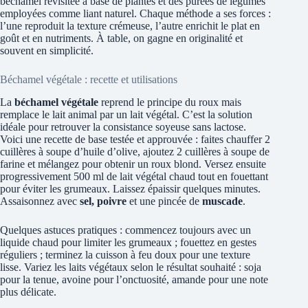
béchamel revisitée à base de plantes et des purées de légumes
employées comme liant naturel. Chaque méthode a ses forces :
l’une reproduit la texture crémeuse, l’autre enrichit le plat en
goût et en nutriments. À table, on gagne en originalité et
souvent en simplicité.
Béchamel végétale : recette et utilisations
La
béchamel végétale
reprend le principe du roux mais
remplace le lait animal par un lait végétal. C’est la solution
idéale pour retrouver la consistance soyeuse sans lactose.
Voici une recette de base testée et approuvée : faites chauffer 2
cuillères à soupe d’huile d’olive, ajoutez 2 cuillères à soupe de
farine et mélangez pour obtenir un roux blond. Versez ensuite
progressivement 500 ml de lait végétal chaud tout en fouettant
pour éviter les grumeaux. Laissez épaissir quelques minutes.
Assaisonnez avec
sel, poivre
et une pincée de
muscade
.
Quelques astuces pratiques : commencez toujours avec un
liquide chaud pour limiter les grumeaux ; fouettez en gestes
réguliers ; terminez la cuisson à feu doux pour une texture
lisse. Variez les laits végétaux selon le résultat souhaité : soja
pour la tenue, avoine pour l’onctuosité, amande pour une note
plus délicate.