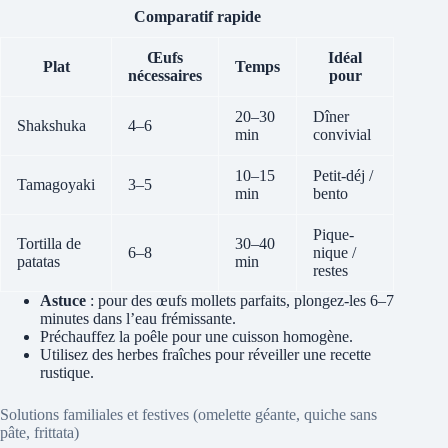
Comparatif rapide
Œufs
Idéal
Plat
Temps
nécessaires
pour
20–30
Dîner
Shakshuka
4–6
min
convivial
10–15
Petit-déj /
Tamagoyaki
3–5
min
bento
Pique-
Tortilla de
30–40
6–8
nique /
patatas
min
restes
Astuce
: pour des œufs mollets parfaits, plongez-les 6–7
minutes dans l’eau frémissante.
Préchauffez la poêle pour une cuisson homogène.
Utilisez des herbes fraîches pour réveiller une recette
rustique.
Solutions familiales et festives (omelette géante, quiche sans
pâte, frittata)