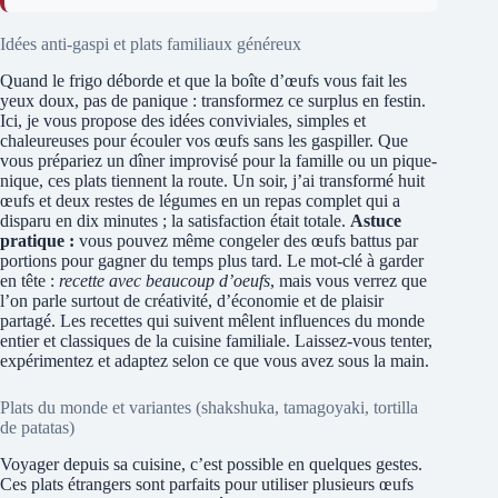
Idées anti-gaspi et plats familiaux généreux
Quand le frigo déborde et que la boîte d’œufs vous fait les
yeux doux, pas de panique : transformez ce surplus en festin.
Ici, je vous propose des idées conviviales, simples et
chaleureuses pour écouler vos œufs sans les gaspiller. Que
vous prépariez un dîner improvisé pour la famille ou un pique-
nique, ces plats tiennent la route. Un soir, j’ai transformé huit
œufs et deux restes de légumes en un repas complet qui a
disparu en dix minutes ; la satisfaction était totale.
Astuce
pratique :
vous pouvez même congeler des œufs battus par
portions pour gagner du temps plus tard. Le mot-clé à garder
en tête :
recette avec beaucoup d’oeufs
, mais vous verrez que
l’on parle surtout de créativité, d’économie et de plaisir
partagé. Les recettes qui suivent mêlent influences du monde
entier et classiques de la cuisine familiale. Laissez-vous tenter,
expérimentez et adaptez selon ce que vous avez sous la main.
Plats du monde et variantes (shakshuka, tamagoyaki, tortilla
de patatas)
Voyager depuis sa cuisine, c’est possible en quelques gestes.
Ces plats étrangers sont parfaits pour utiliser plusieurs œufs