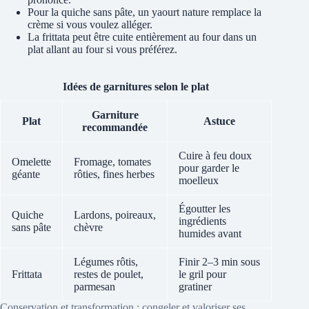
Pour la quiche sans pâte, un yaourt nature remplace la
crème si vous voulez alléger.
La frittata peut être cuite entièrement au four dans un
plat allant au four si vous préférez.
Idées de garnitures selon le plat
Garniture
Plat
Astuce
recommandée
Cuire à feu doux
Omelette
Fromage, tomates
pour garder le
géante
rôties, fines herbes
moelleux
Égoutter les
Quiche
Lardons, poireaux,
ingrédients
sans pâte
chèvre
humides avant
Légumes rôtis,
Finir 2–3 min sous
Frittata
restes de poulet,
le gril pour
parmesan
gratiner
Conservation et transformation : congeler et valoriser ses