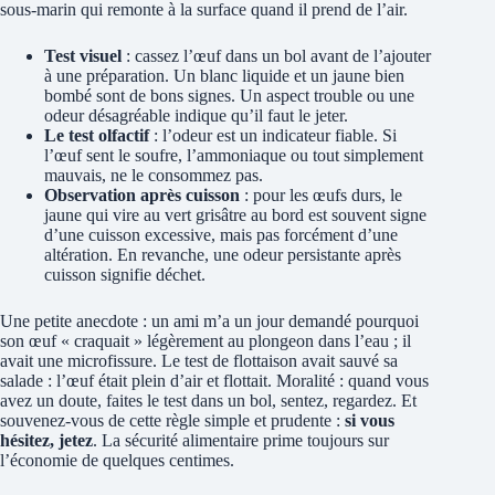
sous-marin qui remonte à la surface quand il prend de l’air.
Test visuel
: cassez l’œuf dans un bol avant de l’ajouter
à une préparation. Un blanc liquide et un jaune bien
bombé sont de bons signes. Un aspect trouble ou une
odeur désagréable indique qu’il faut le jeter.
Le test olfactif
: l’odeur est un indicateur fiable. Si
l’œuf sent le soufre, l’ammoniaque ou tout simplement
mauvais, ne le consommez pas.
Observation après cuisson
: pour les œufs durs, le
jaune qui vire au vert grisâtre au bord est souvent signe
d’une cuisson excessive, mais pas forcément d’une
altération. En revanche, une odeur persistante après
cuisson signifie déchet.
Une petite anecdote : un ami m’a un jour demandé pourquoi
son œuf « craquait » légèrement au plongeon dans l’eau ; il
avait une microfissure. Le test de flottaison avait sauvé sa
salade : l’œuf était plein d’air et flottait. Moralité : quand vous
avez un doute, faites le test dans un bol, sentez, regardez. Et
souvenez-vous de cette règle simple et prudente :
si vous
hésitez, jetez
. La sécurité alimentaire prime toujours sur
l’économie de quelques centimes.