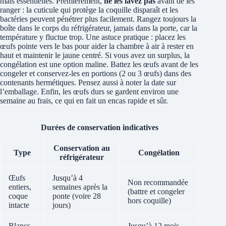
mais essentielles. Premièrement,
ne les lavez pas
avant de les
ranger : la cuticule qui protège la coquille disparaît et les
bactéries peuvent pénétrer plus facilement. Rangez toujours la
boîte dans le corps du réfrigérateur, jamais dans la porte, car la
température y fluctue trop. Une astuce pratique : placez les
œufs pointe vers le bas pour aider la chambre à air à rester en
haut et maintenir le jaune centré. Si vous avez un surplus, la
congélation est une option maline. Battez les œufs avant de les
congeler et conservez-les en portions (2 ou 3 œufs) dans des
contenants hermétiques. Pensez aussi à noter la date sur
l’emballage. Enfin, les œufs durs se gardent environ une
semaine au frais, ce qui en fait un encas rapide et sûr.
Durées de conservation indicatives
Conservation au
Type
Congélation
réfrigérateur
Œufs
Jusqu’à 4
Non recommandée
entiers,
semaines après la
(battre et congeler
coque
ponte (voire 28
hors coquille)
intacte
jours)
Blancs
Jusqu’à 12 mois