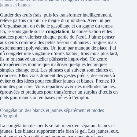
jaunes et blancs
Garder des œufs frais, puis les transformer intelligemment,
relève parfois du tour de magie du quotidien. Avec un peu
d’organisation, on évite le gaspillage et on gagne du temps.
Ici, je vous guide sur la
congélation
, la conservation et les
astuces pour valoriser chaque partie de l’œuf. J’aime penser
aux œufs comme à des petits trésors culinaires : fragiles mais
extrêmement polyvalents. Un jour, par manque de place, j’ai
dû congeler une vingtaine d’œufs battus ; trois mois plus tard,
ils m’ont sauvé un atelier pâtisserie improvisé. Ce genre
d’expériences montre que maîtriser quelques techniques
simples change tout. Les phrases qui suivent sont claires et
concises. Elles vous donnent des gestes précis, des erreurs à
éviter et des idées pour réutiliser jaunes et blancs. Prenez 10
minutes pour lire. Vous repartirez avec des méthodes faciles,
éprouvées et pratiques pour transformer un surplus d’œufs en
plats gourmands ou en bases prêtes à l’emploi.
Congélation des blancs et jaunes séparément et modes
d’emploi
La congélation des oeufs se fait mieux en séparant blancs et
jaunes. Les blancs supportent très bien le gel. Les jaunes, eux,
ont besoin d’un petit rituel pour ne pas devenir pâteux.