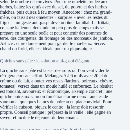
selon le nombre de convives. Pour une omelette roulée aux
herbes, battez les œufs avec du sel, du poivre et des herbes
fraîches, puis cuisez à feu moyen. Anecdote : chez ma grand-
mère, on faisait des omelettes « surprise » avec les restes du
frigo — un geste anti-gaspi devenu rituel familial. La frittata,
cousine italienne, demande un peu plus de temps mais se
prépare en une seule poêle et peut contenir des pommes de
terre, des courgettes, du fromage ou des morceaux de jambon.
Astuce : cuire doucement pour garder le moelleux. Servez
chaud ou froid, elle est idéale pour un pique-nique.
Quiches sans pâte : la solution anti-gaspi élégante
La quiche sans pâte est la star des soirs où l’on veut vider le
réfrigérateur sans effort. Mélangez 5 à 6 œufs avec 20 cl de
crème ou de lait, ajoutez vos restes (lardons, poireaux, chèvre,
tomates), versez dans un moule huilé et enfournez. Le résultat
est fondant, savoureux et économique. Exemple concret : une
quiche poireaux-saumon fumé transforme deux tranches de
saumon et quelques blancs de poireau en plat convivial. Pour
vérifier la cuisson, piquez le centre : la lame doit ressortir
propre. Conseil pratique : préparez-la la veille ; elle gagne en
saveur et facilite le déjeuner du lendemain.
Plats en sauce : carbonara, curry d’œufs et shakshuka