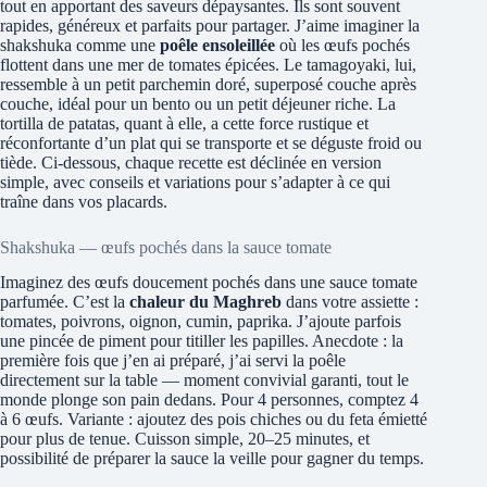
tout en apportant des saveurs dépaysantes. Ils sont souvent
rapides, généreux et parfaits pour partager. J’aime imaginer la
shakshuka comme une
poêle ensoleillée
où les œufs pochés
flottent dans une mer de tomates épicées. Le tamagoyaki, lui,
ressemble à un petit parchemin doré, superposé couche après
couche, idéal pour un bento ou un petit déjeuner riche. La
tortilla de patatas, quant à elle, a cette force rustique et
réconfortante d’un plat qui se transporte et se déguste froid ou
tiède. Ci-dessous, chaque recette est déclinée en version
simple, avec conseils et variations pour s’adapter à ce qui
traîne dans vos placards.
Shakshuka — œufs pochés dans la sauce tomate
Imaginez des œufs doucement pochés dans une sauce tomate
parfumée. C’est la
chaleur du Maghreb
dans votre assiette :
tomates, poivrons, oignon, cumin, paprika. J’ajoute parfois
une pincée de piment pour titiller les papilles. Anecdote : la
première fois que j’en ai préparé, j’ai servi la poêle
directement sur la table — moment convivial garanti, tout le
monde plonge son pain dedans. Pour 4 personnes, comptez 4
à 6 œufs. Variante : ajoutez des pois chiches ou du feta émietté
pour plus de tenue. Cuisson simple, 20–25 minutes, et
possibilité de préparer la sauce la veille pour gagner du temps.