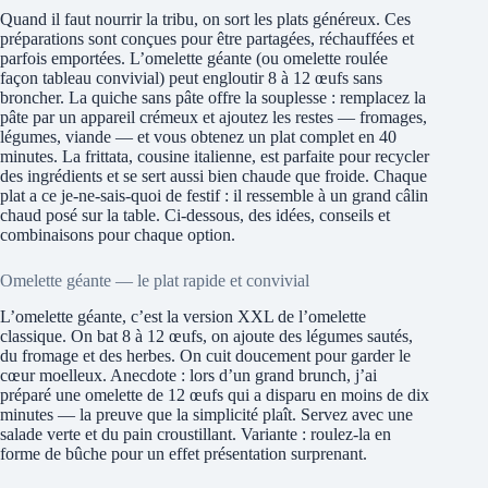
Quand il faut nourrir la tribu, on sort les plats généreux. Ces
préparations sont conçues pour être partagées, réchauffées et
parfois emportées. L’omelette géante (ou omelette roulée
façon tableau convivial) peut engloutir 8 à 12 œufs sans
broncher. La quiche sans pâte offre la souplesse : remplacez la
pâte par un appareil crémeux et ajoutez les restes — fromages,
légumes, viande — et vous obtenez un plat complet en 40
minutes. La frittata, cousine italienne, est parfaite pour recycler
des ingrédients et se sert aussi bien chaude que froide. Chaque
plat a ce je-ne-sais-quoi de festif : il ressemble à un grand câlin
chaud posé sur la table. Ci-dessous, des idées, conseils et
combinaisons pour chaque option.
Omelette géante — le plat rapide et convivial
L’omelette géante, c’est la version XXL de l’omelette
classique. On bat 8 à 12 œufs, on ajoute des légumes sautés,
du fromage et des herbes. On cuit doucement pour garder le
cœur moelleux. Anecdote : lors d’un grand brunch, j’ai
préparé une omelette de 12 œufs qui a disparu en moins de dix
minutes — la preuve que la simplicité plaît. Servez avec une
salade verte et du pain croustillant. Variante : roulez-la en
forme de bûche pour un effet présentation surprenant.