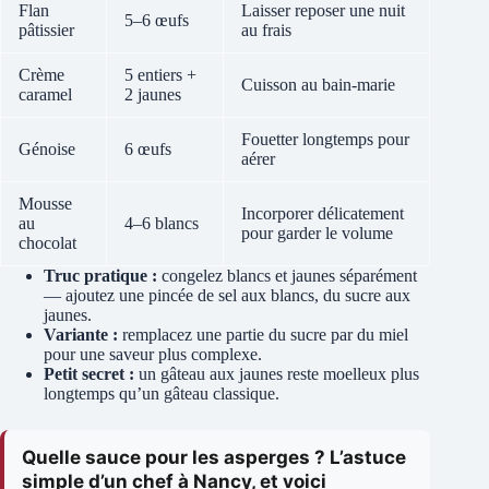
Flan
Laisser reposer une nuit
5–6 œufs
pâtissier
au frais
Crème
5 entiers +
Cuisson au bain-marie
caramel
2 jaunes
Fouetter longtemps pour
Génoise
6 œufs
aérer
Mousse
Incorporer délicatement
au
4–6 blancs
pour garder le volume
chocolat
Truc pratique :
congelez blancs et jaunes séparément
— ajoutez une pincée de sel aux blancs, du sucre aux
jaunes.
Variante :
remplacez une partie du sucre par du miel
pour une saveur plus complexe.
Petit secret :
un gâteau aux jaunes reste moelleux plus
longtemps qu’un gâteau classique.
Quelle sauce pour les asperges ? L’astuce
simple d’un chef à Nancy, et voici