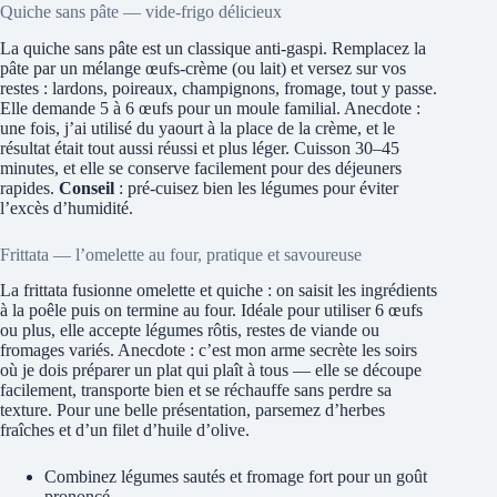
Quiche sans pâte — vide-frigo délicieux
La quiche sans pâte est un classique anti-gaspi. Remplacez la
pâte par un mélange œufs-crème (ou lait) et versez sur vos
restes : lardons, poireaux, champignons, fromage, tout y passe.
Elle demande 5 à 6 œufs pour un moule familial. Anecdote :
une fois, j’ai utilisé du yaourt à la place de la crème, et le
résultat était tout aussi réussi et plus léger. Cuisson 30–45
minutes, et elle se conserve facilement pour des déjeuners
rapides.
Conseil
: pré-cuisez bien les légumes pour éviter
l’excès d’humidité.
Frittata — l’omelette au four, pratique et savoureuse
La frittata fusionne omelette et quiche : on saisit les ingrédients
à la poêle puis on termine au four. Idéale pour utiliser 6 œufs
ou plus, elle accepte légumes rôtis, restes de viande ou
fromages variés. Anecdote : c’est mon arme secrète les soirs
où je dois préparer un plat qui plaît à tous — elle se découpe
facilement, transporte bien et se réchauffe sans perdre sa
texture. Pour une belle présentation, parsemez d’herbes
fraîches et d’un filet d’huile d’olive.
Combinez légumes sautés et fromage fort pour un goût
prononcé.