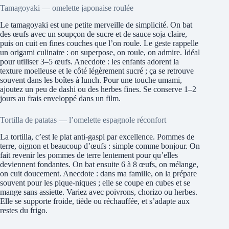
Tamagoyaki — omelette japonaise roulée
Le tamagoyaki est une petite merveille de simplicité. On bat
des œufs avec un soupçon de sucre et de sauce soja claire,
puis on cuit en fines couches que l’on roule. Le geste rappelle
un origami culinaire : on superpose, on roule, on admire. Idéal
pour utiliser 3–5 œufs. Anecdote : les enfants adorent la
texture moelleuse et le côté légèrement sucré ; ça se retrouve
souvent dans les boîtes à lunch. Pour une touche umami,
ajoutez un peu de dashi ou des herbes fines. Se conserve 1–2
jours au frais enveloppé dans un film.
Tortilla de patatas — l’omelette espagnole réconfort
La tortilla, c’est le plat anti-gaspi par excellence. Pommes de
terre, oignon et beaucoup d’œufs : simple comme bonjour. On
fait revenir les pommes de terre lentement pour qu’elles
deviennent fondantes. On bat ensuite 6 à 8 œufs, on mélange,
on cuit doucement. Anecdote : dans ma famille, on la prépare
souvent pour les pique-niques ; elle se coupe en cubes et se
mange sans assiette. Variez avec poivrons, chorizo ou herbes.
Elle se supporte froide, tiède ou réchauffée, et s’adapte aux
restes du frigo.