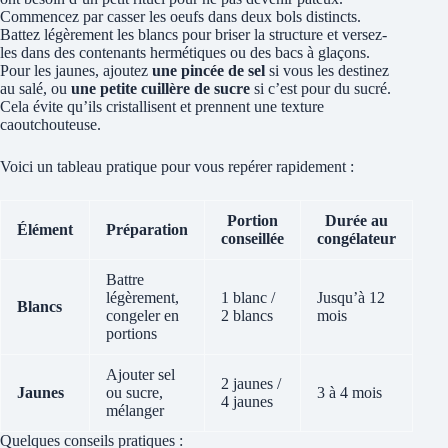
Commencez par casser les oeufs dans deux bols distincts.
Battez légèrement les blancs pour briser la structure et versez-
les dans des contenants hermétiques ou des bacs à glaçons.
Pour les jaunes, ajoutez
une pincée de sel
si vous les destinez
au salé, ou
une petite cuillère de sucre
si c’est pour du sucré.
Cela évite qu’ils cristallisent et prennent une texture
caoutchouteuse.
Voici un tableau pratique pour vous repérer rapidement :
Portion
Durée au
Élément
Préparation
conseillée
congélateur
Battre
légèrement,
1 blanc /
Jusqu’à 12
Blancs
congeler en
2 blancs
mois
portions
Ajouter sel
2 jaunes /
Jaunes
ou sucre,
3 à 4 mois
4 jaunes
mélanger
Quelques conseils pratiques :