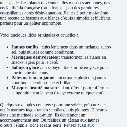
une salade. Les blancs deviennent des mousses aériennes, des
cocktails à la française (ou « foams ») ou des garnitures
croustillantes après déshydratation. J’ai testé pour moi-même
une recette de biscuits aux blancs d’œufs : simples et bluffants,
parfaits pour un goûter impromptu.
Voici quelques idées originales et actuelles :
Jaunes confits
: cuits lentement dans un mélange sucre-
sel, puis utilisés comme condiment.
Meringues déshydratées
: transformez les blancs en
snacks légers pour le café.
Sabayon glacé
: un sabayon transformé en glace pour
une touche italienne.
Pâtes maison au jaune
: incorporez plusieurs jaunes
pour une pâte ultra riche et brillante.
Masques beauté maison
: blanc d’œuf pour raffermir
temporairement la peau (usage externe uniquement).
Quelques exemples concrets : pour une soirée, préparez des
oeufs marinés façon ramen : mollets, puis plongés 12 heures
dans une marinade soja-mirin. Ils deviennent un
accompagnement star. Ou réalisez un gâteau aux jaunes
d’œufs : simple, riche et sans perte. Pensez aussi aux