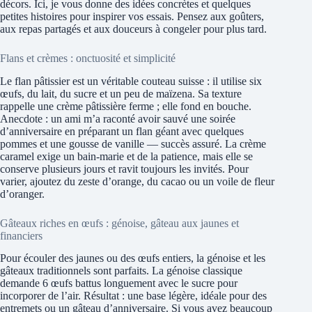
décors. Ici, je vous donne des idées concrètes et quelques
petites histoires pour inspirer vos essais. Pensez aux goûters,
aux repas partagés et aux douceurs à congeler pour plus tard.
Flans et crèmes : onctuosité et simplicité
Le flan pâtissier est un véritable couteau suisse : il utilise six
œufs, du lait, du sucre et un peu de maïzena. Sa texture
rappelle une crème pâtissière ferme ; elle fond en bouche.
Anecdote : un ami m’a raconté avoir sauvé une soirée
d’anniversaire en préparant un flan géant avec quelques
pommes et une gousse de vanille — succès assuré. La crème
caramel exige un bain-marie et de la patience, mais elle se
conserve plusieurs jours et ravit toujours les invités. Pour
varier, ajoutez du zeste d’orange, du cacao ou un voile de fleur
d’oranger.
Gâteaux riches en œufs : génoise, gâteau aux jaunes et
financiers
Pour écouler des jaunes ou des œufs entiers, la génoise et les
gâteaux traditionnels sont parfaits. La génoise classique
demande 6 œufs battus longuement avec le sucre pour
incorporer de l’air. Résultat : une base légère, idéale pour des
entremets ou un gâteau d’anniversaire. Si vous avez beaucoup