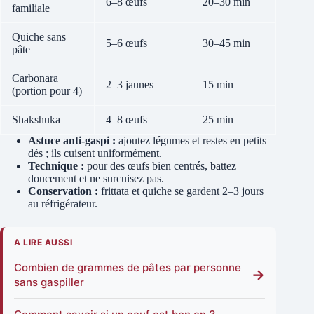
6–8 œufs
20–30 min
familiale
Quiche sans
5–6 œufs
30–45 min
pâte
Carbonara
2–3 jaunes
15 min
(portion pour 4)
Shakshuka
4–8 œufs
25 min
Astuce anti-gaspi :
ajoutez légumes et restes en petits
dés ; ils cuisent uniformément.
Technique :
pour des œufs bien centrés, battez
doucement et ne surcuisez pas.
Conservation :
frittata et quiche se gardent 2–3 jours
au réfrigérateur.
A LIRE AUSSI
Combien de grammes de pâtes par personne
→
sans gaspiller