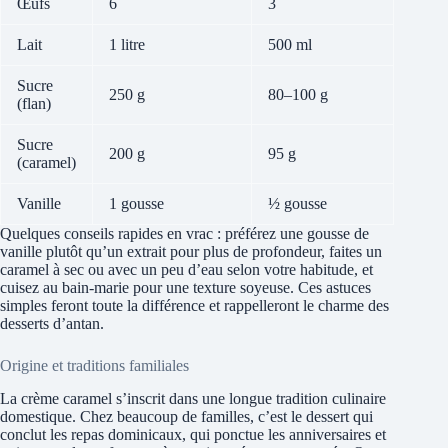
Œufs
6
3
Lait
1 litre
500 ml
Sucre
250 g
80–100 g
(flan)
Sucre
200 g
95 g
(caramel)
Vanille
1 gousse
½ gousse
Quelques conseils rapides en vrac : préférez une gousse de
vanille plutôt qu’un extrait pour plus de profondeur, faites un
caramel à sec ou avec un peu d’eau selon votre habitude, et
cuisez au bain-marie pour une texture soyeuse. Ces astuces
simples feront toute la différence et rappelleront le charme des
desserts d’antan.
Origine et traditions familiales
La crème caramel s’inscrit dans une longue tradition culinaire
domestique. Chez beaucoup de familles, c’est le dessert qui
conclut les repas dominicaux, qui ponctue les anniversaires et