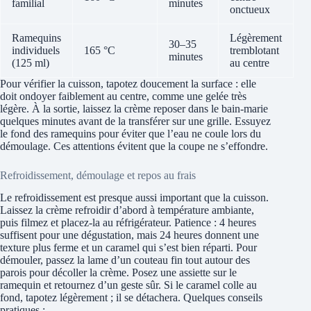
familial
minutes
onctueux
Ramequins
Légèrement
30–35
individuels
165 °C
tremblotant
minutes
(125 ml)
au centre
Pour vérifier la cuisson, tapotez doucement la surface : elle
doit ondoyer faiblement au centre, comme une gelée très
légère. À la sortie, laissez la crème reposer dans le bain-marie
quelques minutes avant de la transférer sur une grille. Essuyez
le fond des ramequins pour éviter que l’eau ne coule lors du
démoulage. Ces attentions évitent que la coupe ne s’effondre.
Refroidissement, démoulage et repos au frais
Le refroidissement est presque aussi important que la cuisson.
Laissez la crème refroidir d’abord à température ambiante,
puis filmez et placez-la au réfrigérateur. Patience : 4 heures
suffisent pour une dégustation, mais 24 heures donnent une
texture plus ferme et un caramel qui s’est bien réparti. Pour
démouler, passez la lame d’un couteau fin tout autour des
parois pour décoller la crème. Posez une assiette sur le
ramequin et retournez d’un geste sûr. Si le caramel colle au
fond, tapotez légèrement ; il se détachera. Quelques conseils
pratiques :