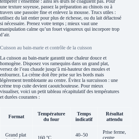
tempérer l’ensemble : ainsi les œufs ne coagulent pas. Pour
une texture soyeuse, passez la préparation au chinois ou à
travers une passoire fine et enlevez la mousse. Trucs utiles :
utilisez du lait entier pour plus de richesse, ou du lait délactosé
si nécessaire. Prenez votre temps ; mieux vaut une
manipulation calme qu’un fouet vigoureux qui incorpore trop
d’air.
Cuisson au bain-marie et contrôle de la cuisson
La cuisson au bain-marie garantit une chaleur douce et
homogène. Disposez vos ramequins dans un grand plat,
versez de l’eau chaude jusqu’à mi-hauteur des moules et
enfournez. La crème doit être prise sur les bords mais
légèrement tremblotante au centre. Évitez la surcuisson : une
crème trop cuite devient caoutchouteuse. Pour mieux
visualiser, voici un petit tableau récapitulatif des températures
et durées courantes :
Température
Temps
Résultat
Format
du four
indicatif
attendu
Prise ferme,
Grand plat
40–50
160 °C
centre