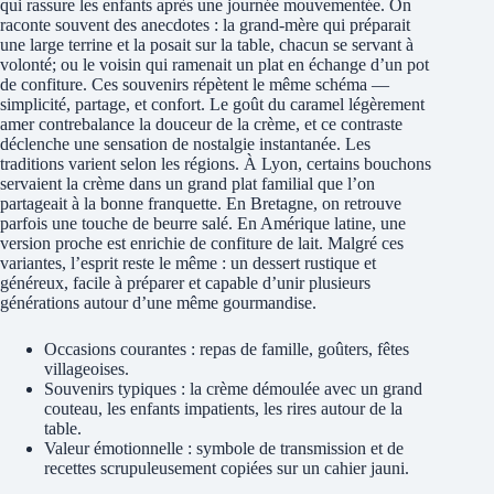
qui rassure les enfants après une journée mouvementée. On
raconte souvent des anecdotes : la grand-mère qui préparait
une large terrine et la posait sur la table, chacun se servant à
volonté; ou le voisin qui ramenait un plat en échange d’un pot
de confiture. Ces souvenirs répètent le même schéma —
simplicité, partage, et confort. Le goût du caramel légèrement
amer contrebalance la douceur de la crème, et ce contraste
déclenche une sensation de nostalgie instantanée. Les
traditions varient selon les régions. À Lyon, certains bouchons
servaient la crème dans un grand plat familial que l’on
partageait à la bonne franquette. En Bretagne, on retrouve
parfois une touche de beurre salé. En Amérique latine, une
version proche est enrichie de confiture de lait. Malgré ces
variantes, l’esprit reste le même : un dessert rustique et
généreux, facile à préparer et capable d’unir plusieurs
générations autour d’une même gourmandise.
Occasions courantes : repas de famille, goûters, fêtes
villageoises.
Souvenirs typiques : la crème démoulée avec un grand
couteau, les enfants impatients, les rires autour de la
table.
Valeur émotionnelle : symbole de transmission et de
recettes scrupuleusement copiées sur un cahier jauni.