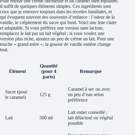
Pour réussir une crème onctueuse et un caramel bien équilibré,
il suffit de quelques éléments simples. Ces ingrédients sont
ceux que je retrouve toujours dans les recettes familiales, et
qui évoquent souvent des souvenirs d’enfance : l’odeur de la
vanille, le crépitement du sucre qui fond. Voici une liste claire
et adaptable. Si vous préférez une version sans lactose,
remplacez le lait par un lait végétal ; si vous voulez une
version plus riche, ajoutez un peu de crème au lait. Pour une
touche « grand-mère », la gousse de vanille entière change
tout.
Quantité
Élément
(pour 4
Remarque
parts)
Caramel à sec ou avec
Sucre (pour
125 g
un peu d’eau selon
le caramel)
préférence
Lait entier conseillé ;
Lait
500 ml
lait délactosé ou végétal
possible