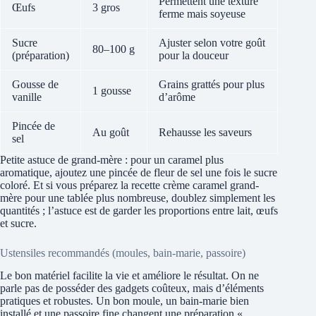
Permettent une texture
Œufs
3 gros
ferme mais soyeuse
Sucre
Ajuster selon votre goût
80–100 g
(préparation)
pour la douceur
Gousse de
Grains grattés pour plus
1 gousse
vanille
d’arôme
Pincée de
Au goût
Rehausse les saveurs
sel
Petite astuce de grand-mère : pour un caramel plus
aromatique, ajoutez une pincée de fleur de sel une fois le sucre
coloré. Et si vous préparez la recette crème caramel grand-
mère pour une tablée plus nombreuse, doublez simplement les
quantités ; l’astuce est de garder les proportions entre lait, œufs
et sucre.
Ustensiles recommandés (moules, bain-marie, passoire)
Le bon matériel facilite la vie et améliore le résultat. On ne
parle pas de posséder des gadgets coûteux, mais d’éléments
pratiques et robustes. Un bon moule, un bain-marie bien
installé et une passoire fine changent une préparation «