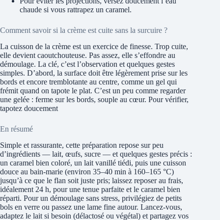
Pour éviter les projections, versez doucement l’eau
chaude si vous rattrapez un caramel.
Comment savoir si la crème est cuite sans la surcuire ?
La cuisson de la crème est un exercice de finesse. Trop cuite,
elle devient caoutchouteuse. Pas assez, elle s’effondre au
démoulage. La clé, c’est l’observation et quelques gestes
simples. D’abord, la surface doit être légèrement prise sur les
bords et encore tremblotante au centre, comme un gel qui
frémit quand on tapote le plat. C’est un peu comme regarder
une gelée : ferme sur les bords, souple au cœur. Pour vérifier,
tapotez doucement
En résumé
Simple et rassurante, cette préparation repose sur peu
d’ingrédients — lait, œufs, sucre — et quelques gestes précis :
un caramel bien coloré, un lait vanillé tiédi, puis une cuisson
douce au bain‑marie (environ 35–40 min à 160–165 °C)
jusqu’à ce que le flan soit juste pris; laissez reposer au frais,
idéalement 24 h, pour une tenue parfaite et le caramel bien
réparti. Pour un démoulage sans stress, privilégiez de petits
bols en verre ou passez une lame fine autour. Lancez‑vous,
adaptez le lait si besoin (délactosé ou végétal) et partagez vos