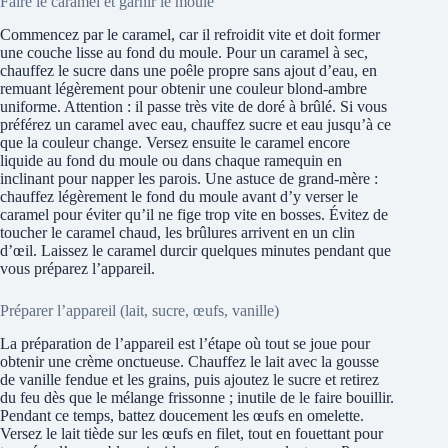
Faire le caramel et garnir le moule
Commencez par le caramel, car il refroidit vite et doit former
une couche lisse au fond du moule. Pour un caramel à sec,
chauffez le sucre dans une poêle propre sans ajout d’eau, en
remuant légèrement pour obtenir une couleur blond-ambre
uniforme. Attention : il passe très vite de doré à brûlé. Si vous
préférez un caramel avec eau, chauffez sucre et eau jusqu’à ce
que la couleur change. Versez ensuite le caramel encore
liquide au fond du moule ou dans chaque ramequin en
inclinant pour napper les parois. Une astuce de grand-mère :
chauffez légèrement le fond du moule avant d’y verser le
caramel pour éviter qu’il ne fige trop vite en bosses. Évitez de
toucher le caramel chaud, les brûlures arrivent en un clin
d’œil. Laissez le caramel durcir quelques minutes pendant que
vous préparez l’appareil.
Préparer l’appareil (lait, sucre, œufs, vanille)
La préparation de l’appareil est l’étape où tout se joue pour
obtenir une crème onctueuse. Chauffez le lait avec la gousse
de vanille fendue et les grains, puis ajoutez le sucre et retirez
du feu dès que le mélange frissonne ; inutile de le faire bouillir.
Pendant ce temps, battez doucement les œufs en omelette.
Versez le lait tiède sur les œufs en filet, tout en fouettant pour