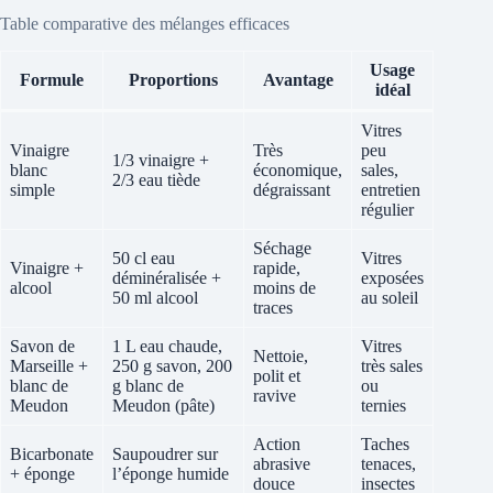
Table comparative des mélanges efficaces
Usage
Formule
Proportions
Avantage
idéal
Vitres
Vinaigre
Très
peu
1/3 vinaigre +
blanc
économique,
sales,
2/3 eau tiède
simple
dégraissant
entretien
régulier
Séchage
50 cl eau
Vitres
Vinaigre +
rapide,
déminéralisée +
exposées
alcool
moins de
50 ml alcool
au soleil
traces
Savon de
1 L eau chaude,
Vitres
Nettoie,
Marseille +
250 g savon, 200
très sales
polit et
blanc de
g blanc de
ou
ravive
Meudon
Meudon (pâte)
ternies
Action
Taches
Bicarbonate
Saupoudrer sur
abrasive
tenaces,
+ éponge
l’éponge humide
douce
insectes