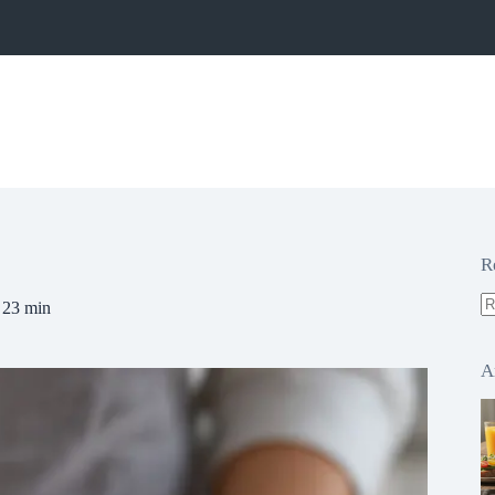
R
23 min
A
ré
A