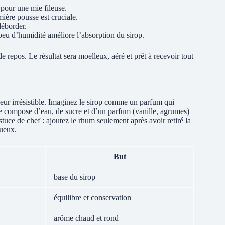
 pour une mie fileuse.
mière pousse est cruciale.
déborder.
n peu d’humidité améliore l’absorption du sirop.
 repos. Le résultat sera moelleux, aéré et prêt à recevoir tout
eur irrésistible. Imaginez le sirop comme un parfum qui
e se compose d’eau, de sucre et d’un parfum (vanille, agrumes)
uce de chef : ajoutez le rhum seulement après avoir retiré la
tueux.
But
base du sirop
équilibre et conservation
arôme chaud et rond