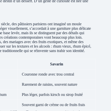
 destin d’un dessert. D’un geste de curiosité est née une
siècle, des pâtissiers parisiens ont imaginé un moule
éger visuellement, s’accordait à une garniture plus délicate
 base levée, mais ils se distinguent par des détails qui
 Les créations contemporaines vont beaucoup plus loin.
s, des mariages avec des fruits exotiques, et même des
uer sur les textures et les alcools : rhum vieux, rhum épicé,
e traditionnelle qui se réinvente sans trahir son identité.
Savarin
Couronne ronde avec trou central
Rarement de raisins, souvent nature
rhum
Plus léger, parfois kirsch ou sirop fruité
Souvent garni de crème ou de fruits frais