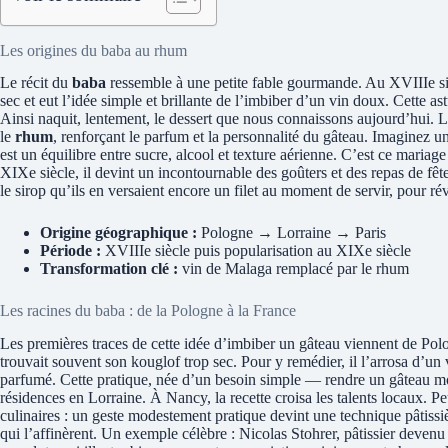
Les origines du baba au rhum
Le récit du
baba
ressemble à une petite fable gourmande. Au XVIIIe siè
sec et eut l’idée simple et brillante de l’imbiber d’un vin doux. Cette 
Ainsi naquit, lentement, le dessert que nous connaissons aujourd’hui. Le
le
rhum
, renforçant le parfum et la personnalité du gâteau. Imaginez u
est un équilibre entre sucre, alcool et texture aérienne. C’est ce mariage
XIXe siècle, il devint un incontournable des goûters et des repas de fêt
le sirop qu’ils en versaient encore un filet au moment de servir, pour rév
Origine géographique :
Pologne → Lorraine → Paris
Période :
XVIIIe siècle puis popularisation au XIXe siècle
Transformation clé :
vin de Malaga remplacé par le rhum
Les racines du baba : de la Pologne à la France
Les premières traces de cette idée d’imbiber un gâteau viennent de Pol
trouvait souvent son kouglof trop sec. Pour y remédier, il l’arrosa d’un
parfumé. Cette pratique, née d’un besoin simple — rendre un gâteau moi
résidences en Lorraine. À Nancy, la recette croisa les talents locaux. Peu
culinaires : un geste modestement pratique devint une technique pâtissière
qui l’affinèrent. Un exemple célèbre : Nicolas Stohrer, pâtissier devenu