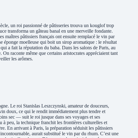
cle, un roi passionné de pâtisseries trouva un kouglof trop
astuce transforma un gâteau banal en une merveille fondante.
s maîtres pâtissiers français ont ensuite remplacé le vin par
ne éponge moelleuse qui boit un sirop aromatique : le résultat
 qui a fait la réputation du baba. Dans les salons de Paris, au
e. On raconte même que certains aristocrates appréciaient tant
eiller les arômes.
ogne. Le roi Stanislas Leszczynski, amateur de douceurs,
 vin doux, ce qui le rendit immédiatement plus tendre et
ns sec — suit le roi jusque dans ses voyages et ses
 à peu, la technique franchit les frontières culturelles et
. En arrivant à Paris, la préparation séduisit les pâtissiers
 incontournable, aurait substitué le vin par du rhum. C’est une