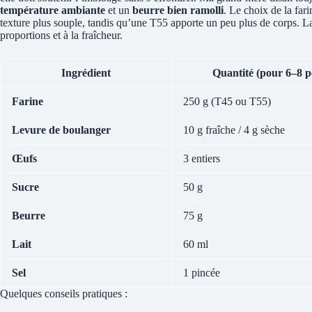
température ambiante
et un
beurre bien ramolli
. Le choix de la fari
texture plus souple, tandis qu’une T55 apporte un peu plus de corps. La
proportions et à la fraîcheur.
Ingrédient
Quantité (pour 6–8 p
Farine
250 g (T45 ou T55)
Levure de boulanger
10 g fraîche / 4 g sèche
Œufs
3 entiers
Sucre
50 g
Beurre
75 g
Lait
60 ml
Sel
1 pincée
Quelques conseils pratiques :