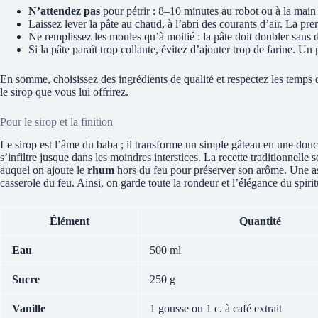
N’attendez pas
pour pétrir : 8–10 minutes au robot ou à la main
Laissez lever la pâte au chaud, à l’abri des courants d’air. La pre
Ne remplissez les moules qu’à moitié : la pâte doit doubler sans 
Si la pâte paraît trop collante, évitez d’ajouter trop de farine. U
En somme, choisissez des ingrédients de qualité et respectez les temps de
le sirop que vous lui offrirez.
Pour le sirop et la finition
Le sirop est l’âme du baba ; il transforme un simple gâteau en une douc
s’infiltre jusque dans les moindres interstices. La recette traditionnell
auquel on ajoute le
rhum
hors du feu pour préserver son arôme. Une ast
casserole du feu. Ainsi, on garde toute la rondeur et l’élégance du spiri
Élément
Quantité
Eau
500 ml
Sucre
250 g
Vanille
1 gousse ou 1 c. à café extrait