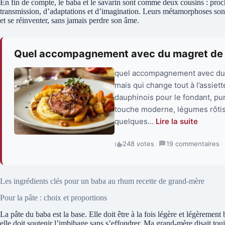
En fin de compte, le baba et le savarin sont comme deux cousins : proch
transmission, d’adaptations et d’imagination. Leurs métamorphoses son
et se réinventer, sans jamais perdre son âme.
Quel accompagnement avec du magret de 
quel accompagnement avec du 
mais qui change tout à l’assiet
dauphinois pour le fondant, p
touche moderne, légumes rôtis o
quelques...
Lire la suite
248 votes
·
19 commentaires
·
Les ingrédients clés pour un baba au rhum recette de grand-mère
Pour la pâte : choix et proportions
La pâte du baba est la base. Elle doit être à la fois légère et légèreme
elle doit soutenir l’imbibage sans s’effondrer. Ma grand-mère disait 