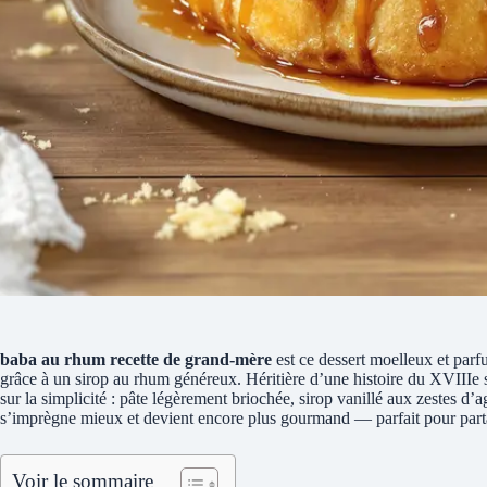
baba au rhum recette de grand-mère
est ce dessert moelleux et parf
grâce à un sirop au rhum généreux. Héritière d’une histoire du XVIIIe si
sur la simplicité : pâte légèrement briochée, sirop vanillé aux zestes d’ag
s’imprègne mieux et devient encore plus gourmand — parfait pour parta
Voir le sommaire