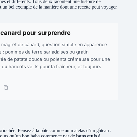
es et différents. Tous deux racontent une histoire de
t un bel exemple de la manière dont une recette peut voyager
canard pour surprendre
magret de canard, question simple en apparence
te : pommes de terre sarladaises ou gratin
urée de patate douce ou polenta crémeuse pour une
u haricots verts pour la fraîcheur, et toujours
nt briochée. Pensez à la pâte comme au matelas d’un gâteau :
toujours qu’un bon baba commence par de
bons œufs à