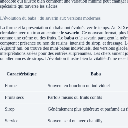
anecdote qui illustre bien comment une variation minime peut changer le
spécialité qui traverse les siècles.
L’évolution du baba : du savarin aux versions modernes
La forme et la présentation du baba ont évolué avec le temps. Au XIXe 
circulaire avec un trou au centre : le
savarin
. Ce nouveau format, plus l
comme une crème ou des fruits. Le
baba
et le savarin partagent la même
comptent : présence ou non de raisins, intensité du sirop, et dressage.
Aujourd’hui, on trouve des mini-babas individuels, des versions glacée
interprétations salées pour des entrées surprenantes. Les chefs aiment jo
ou alternances de sirops. L’évolution illustre bien la vitalité d’une recett
Caractéristique
Baba
Forme
Souvent en bouchon ou individuel
Fruits secs
Parfois raisins ou fruits confits
Sirop
Généralement plus généreux et parfumé au 
Service
Souvent seul ou avec chantilly