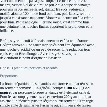
Voici une méthode pas à pas, simple et efficace : retirez le
magret, versez 5 cl de vin rouge (ou 2 c. à soupe de vinaigre
pour une sauce sucrée-salée), grattez les sucs, réduisez à
moitié, ajoutez 100 ml de fond ou d’eau, puis laissez réduire
jusqu’à consistance nappante. Montez au beurre ou à la crème
pour finir. Petite analogie : lier une sauce, c’est comme finir
une peinture ; les touches finales apportent la profondeur et la
brillance.
Enfin, soyez attentif à l’assaisonnement et à la température.
Goûtez souvent. Une sauce trop salée peut être équilibrée avec
une touche d’acidité ou un peu de sucre. Une réduction trop
épaisse peut être allongée. Avec ces gestes, vos jus
deviendront le point d’orgue de l’assiette.
Conseils pratiques, portions et accords
Proportions
La bonne répartition des quantités transforme un plat réussi en
un souvenir convivial. En général, comptez
180 à 200 g de
magret
par personne lorsque la viande est l’élément central.
Pour les accompagnements, visez environ
200 g au total
par
assiette : un féculent plus un légume suffit souvent. Cette règle
simple évite de surcharger l’assiette ou, à l’inverse, de laisser