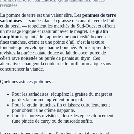
revisitées
La pomme de terre est une valeur sûre. Les
pommes de terre
sarladaises
— sautées dans la graisse de canard avec de l’ail
et du persil — rappellent les marchés du Sud-Ouest et offrent
un mariage logique et rassurant avec le magret. Le
gratin
dauphinois
, quant à lui, apporte une onctuosité luxueuse :
fines tranches, crème et une pointe d’ail, c’est la texture
fondante qui enveloppe chaque bouchée. Pour surprendre,
revisitez la purée : patate douce au lait de coco, purée de
céleri-rave noisettée ou purée de panais au thym. Ces
alternatives changent la couleur et le profil aromatique sans
concurrencer la viande.
Quelques astuces pratiques :
Pour les sarladaises, récupérez la graisse du magret et
gardez-la comme ingrédient principal.
Pour le gratin, tranchez fin et laissez cuire lentement
pour obtenir une crème nappante.
Pour les purées revisitées, dosez les épices doucement
(une pincée de curry ou de muscade suffit).
Un souvenir personnel : lors d’un dîner familial, ma grand-