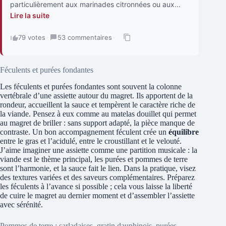
particulièrement aux marinades citronnées ou aux...
Lire la suite
79 votes
·
53 commentaires
·
Féculents et purées fondantes
Les féculents et purées fondantes sont souvent la colonne
vertébrale d’une assiette autour du magret. Ils apportent de la
rondeur, accueillent la sauce et tempèrent le caractère riche de
la viande. Pensez à eux comme au matelas douillet qui permet
au magret de briller : sans support adapté, la pièce manque de
contraste. Un bon accompagnement féculent crée un
équilibre
entre le gras et l’acidulé, entre le croustillant et le velouté.
J’aime imaginer une assiette comme une partition musicale : la
viande est le thème principal, les purées et pommes de terre
sont l’harmonie, et la sauce fait le lien. Dans la pratique, visez
des textures variées et des saveurs complémentaires. Préparez
les féculents à l’avance si possible ; cela vous laisse la liberté
de cuire le magret au dernier moment et d’assembler l’assiette
avec sérénité.
Pommes de terre : sarladaises, gratin dauphinois, purées