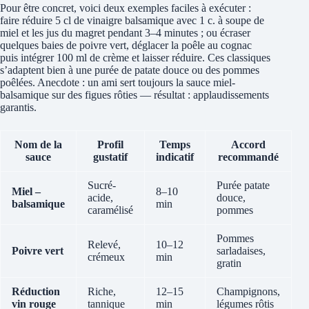
Pour être concret, voici deux exemples faciles à exécuter :
faire réduire 5 cl de vinaigre balsamique avec 1 c. à soupe de
miel et les jus du magret pendant 3–4 minutes ; ou écraser
quelques baies de poivre vert, déglacer la poêle au cognac
puis intégrer 100 ml de crème et laisser réduire. Ces classiques
s’adaptent bien à une purée de patate douce ou des pommes
poêlées. Anecdote : un ami sert toujours la sauce miel-
balsamique sur des figues rôties — résultat : applaudissements
garantis.
Nom de la
Profil
Temps
Accord
sauce
gustatif
indicatif
recommandé
Sucré-
Purée patate
Miel –
8–10
acide,
douce,
balsamique
min
caramélisé
pommes
Pommes
Relevé,
10–12
Poivre vert
sarladaises,
crémeux
min
gratin
Réduction
Riche,
12–15
Champignons,
vin rouge
tannique
min
légumes rôtis