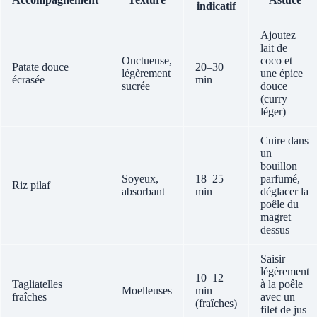
indicatif
Ajoutez
lait de
Onctueuse,
coco et
Patate douce
20–30
légèrement
une épice
écrasée
min
sucrée
douce
(curry
léger)
Cuire dans
un
bouillon
Soyeux,
18–25
parfumé,
Riz pilaf
absorbant
min
déglacer la
poêle du
magret
dessus
Saisir
légèrement
10–12
Tagliatelles
à la poêle
Moelleuses
min
fraîches
avec un
(fraîches)
filet de jus