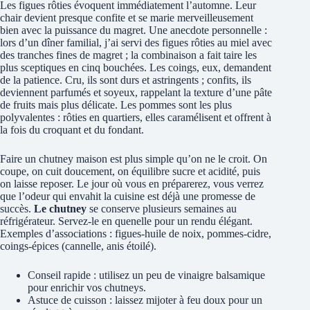
Les figues rôties évoquent immédiatement l’automne. Leur
chair devient presque confite et se marie merveilleusement
bien avec la puissance du magret. Une anecdote personnelle :
lors d’un dîner familial, j’ai servi des figues rôties au miel avec
des tranches fines de magret ; la combinaison a fait taire les
plus sceptiques en cinq bouchées. Les coings, eux, demandent
de la patience. Cru, ils sont durs et astringents ; confits, ils
deviennent parfumés et soyeux, rappelant la texture d’une pâte
de fruits mais plus délicate. Les pommes sont les plus
polyvalentes : rôties en quartiers, elles caramélisent et offrent à
la fois du croquant et du fondant.
Faire un chutney maison est plus simple qu’on ne le croit. On
coupe, on cuit doucement, on équilibre sucre et acidité, puis
on laisse reposer. Le jour où vous en préparerez, vous verrez
que l’odeur qui envahit la cuisine est déjà une promesse de
succès.
Le chutney
se conserve plusieurs semaines au
réfrigérateur. Servez-le en quenelle pour un rendu élégant.
Exemples d’associations : figues-huile de noix, pommes-cidre,
coings-épices (cannelle, anis étoilé).
Conseil rapide : utilisez un peu de vinaigre balsamique
pour enrichir vos chutneys.
Astuce de cuisson : laissez mijoter à feu doux pour un