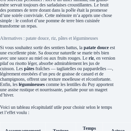
mère servait toujours des sarladaises croustillantes. Le bruit
des pommes de terre dorant dans la poêle était la promesse
d’une soirée conviviale. Cette mémoire m’a appris une chose
simple : le confort d’une pomme de terre bien cuisinée
transforme un repas.
Alternatives : patate douce, riz, pâtes et légumineuses
Si vous souhaitez sortir des sentiers battus, la
patate douce
est
une excellente piste. Sa douceur naturelle se marie très bien
avec une sauce au miel ou aux fruits rouges. Le
riz
, en version
pilaf ou risotto léger, absorbe admirablement les jus de
cuisson. Les
pâtes
fraîches — tagliatelles ou pappardelles —,
légèrement enrobées d’un peu de graisse de canard et de
champignons, offrent une texture moelleuse et réconfortante.
Enfin, les
légumineuses
comme les lentilles du Puy apportent
une assise rustique et nourrissante, parfaite pour un magret
d’hiver.
Voici un tableau récapitulatif utile pour choisir selon le temps
et l’effet voulu :
Temps
Accompagnement
Texture
Astuce