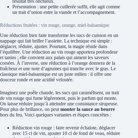
résultat très onctueux.
Présentation : une petite cuillerée suffit, elle agit comme
un trait d’union entre la viande et l’accompagnement.
Réductions fruitées : vin rouge, orange, miel-balsamique
Une réduction bien faite transforme les sucs de cuisson en un
nappage qui fait briller l’assiette. La technique est simple :
déglacer, réduire, ajuster. Pourtant, la magie réside dans
l’équilibre. Une réduction au vin rouge apportera profondeur
et tanins ; elle convient aux palais qui aiment les saveurs
corsées. À l’inverse, une réduction à l’orange donnera de la
fraîcheur et une note d’agrumes qui tranche avec le gras. Le
classique miel-balsamique est un juste milieu : il offre une
douceur ronde et une acidité veloutée.
Imaginez une poêle chaude, les sucs qui caramélisent, un trait
de vin rouge qui fume légèrement, puis le parfum qui monte.
On laisse réduire jusqu’à atteindre une consistance sirupeuse.
Pour plus de brillance, on peut
monter la sauce au beurre
hors du feu. Voici quelques variantes et étapes concrètes :
Réduction vin rouge : faire revenir échalote, déglacer
avec 15 cl de vin, ajouter 10 cl de fond de veau, réduire