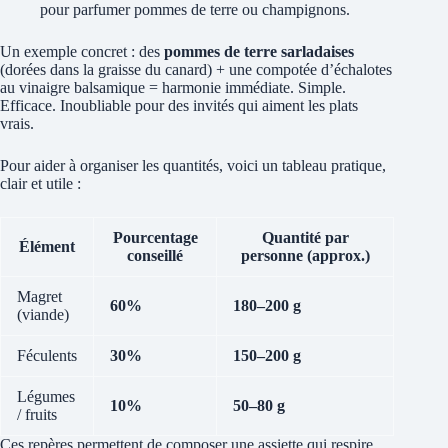
pour parfumer pommes de terre ou champignons.
Un exemple concret : des
pommes de terre sarladaises
(dorées dans la graisse du canard) + une compotée d’échalotes
au vinaigre balsamique = harmonie immédiate. Simple.
Efficace. Inoubliable pour des invités qui aiment les plats
vrais.
Pour aider à organiser les quantités, voici un tableau pratique,
clair et utile :
Pourcentage
Quantité par
Élément
conseillé
personne (approx.)
Magret
60%
180–200 g
(viande)
Féculents
30%
150–200 g
Légumes
10%
50–80 g
/ fruits
Ces repères permettent de composer une assiette qui respire.