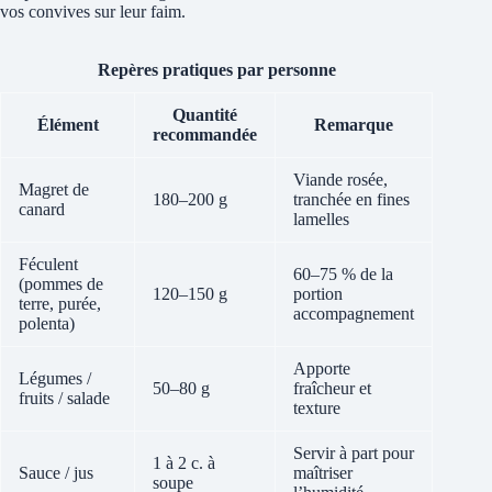
vos convives sur leur faim.
Repères pratiques par personne
Quantité
Élément
Remarque
recommandée
Viande rosée,
Magret de
180–200 g
tranchée en fines
canard
lamelles
Féculent
60–75 % de la
(pommes de
120–150 g
portion
terre, purée,
accompagnement
polenta)
Apporte
Légumes /
50–80 g
fraîcheur et
fruits / salade
texture
Servir à part pour
1 à 2 c. à
Sauce / jus
maîtriser
soupe