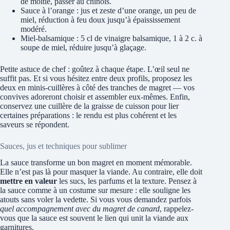
de moitié, passer au chinois.
Sauce à l’orange : jus et zeste d’une orange, un peu de
miel, réduction à feu doux jusqu’à épaississement
modéré.
Miel-balsamique : 5 cl de vinaigre balsamique, 1 à 2 c. à
soupe de miel, réduire jusqu’à glaçage.
Petite astuce de chef : goûtez à chaque étape. L’œil seul ne
suffit pas. Et si vous hésitez entre deux profils, proposez les
deux en minis-cuillères à côté des tranches de magret — vos
convives adoreront choisir et assembler eux-mêmes. Enfin,
conservez une cuillère de la graisse de cuisson pour lier
certaines préparations : le rendu est plus cohérent et les
saveurs se répondent.
Sauces, jus et techniques pour sublimer
La sauce transforme un bon magret en moment mémorable.
Elle n’est pas là pour masquer la viande. Au contraire, elle doit
mettre en valeur
les sucs, les parfums et la texture. Pensez à
la sauce comme à un costume sur mesure : elle souligne les
atouts sans voler la vedette. Si vous vous demandez parfois
quel accompagnement avec du magret de canard
, rappelez-
vous que la sauce est souvent le lien qui unit la viande aux
garnitures.