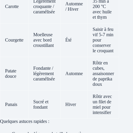
Légèrement
35 min à
Automne
Carotte
croquante /
200 °C
/ Hiver
caramélisée
avec huile
et thym
Saisir à feu
Moelleuse
vif 5-7 min
Courgette
avec bord
Été
pour
croustillant
conserver
le croquant
Rôtir en
Fondante /
cubes,
Patate
légèrement
Automne
assaisonner
douce
caramélisée
de paprika
doux
Rôtir avec
Sucré et
un filet de
Panais
Hiver
fondant
miel pour
intensifier
Quelques astuces rapides :