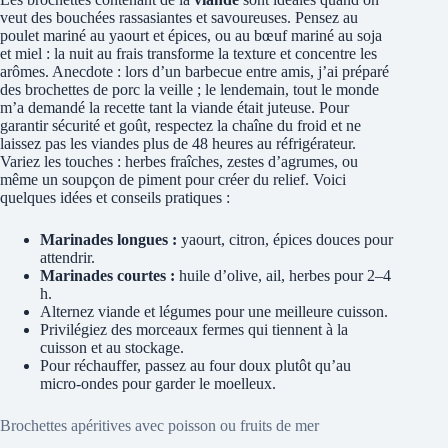
veut des bouchées rassasiantes et savoureuses. Pensez au
poulet mariné au yaourt et épices, ou au bœuf mariné au soja
et miel : la nuit au frais transforme la texture et concentre les
arômes. Anecdote : lors d’un barbecue entre amis, j’ai préparé
des brochettes de porc la veille ; le lendemain, tout le monde
m’a demandé la recette tant la viande était juteuse. Pour
garantir sécurité et goût, respectez la chaîne du froid et ne
laissez pas les viandes plus de 48 heures au réfrigérateur.
Variez les touches : herbes fraîches, zestes d’agrumes, ou
même un soupçon de piment pour créer du relief. Voici
quelques idées et conseils pratiques :
Marinades longues :
yaourt, citron, épices douces pour
attendrir.
Marinades courtes :
huile d’olive, ail, herbes pour 2–4
h.
Alternez viande et légumes pour une meilleure cuisson.
Privilégiez des morceaux fermes qui tiennent à la
cuisson et au stockage.
Pour réchauffer, passez au four doux plutôt qu’au
micro-ondes pour garder le moelleux.
Brochettes apéritives avec poisson ou fruits de mer