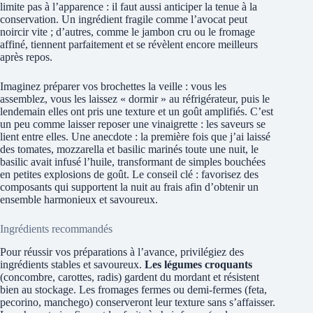
limite pas à l’apparence : il faut aussi anticiper la tenue à la
conservation. Un ingrédient fragile comme l’avocat peut
noircir vite ; d’autres, comme le jambon cru ou le fromage
affiné, tiennent parfaitement et se révèlent encore meilleurs
après repos.
Imaginez préparer vos brochettes la veille : vous les
assemblez, vous les laissez « dormir » au réfrigérateur, puis le
lendemain elles ont pris une texture et un goût amplifiés. C’est
un peu comme laisser reposer une vinaigrette : les saveurs se
lient entre elles. Une anecdote : la première fois que j’ai laissé
des tomates, mozzarella et basilic marinés toute une nuit, le
basilic avait infusé l’huile, transformant de simples bouchées
en petites explosions de goût. Le conseil clé : favorisez des
composants qui supportent la nuit au frais afin d’obtenir un
ensemble harmonieux et savoureux.
Ingrédients recommandés
Pour réussir vos préparations à l’avance, privilégiez des
ingrédients stables et savoureux.
Les légumes croquants
(concombre, carottes, radis) gardent du mordant et résistent
bien au stockage. Les fromages fermes ou demi-fermes (feta,
pecorino, manchego) conserveront leur texture sans s’affaisser.