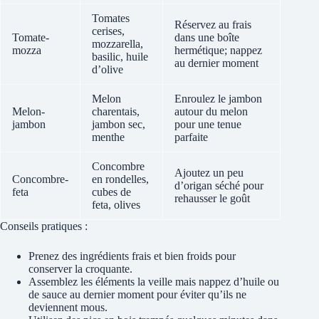
Tomates
Réservez au frais
cerises,
Tomate-
dans une boîte
mozzarella,
mozza
hermétique; nappez
basilic, huile
au dernier moment
d’olive
Melon
Enroulez le jambon
Melon-
charentais,
autour du melon
jambon
jambon sec,
pour une tenue
menthe
parfaite
Concombre
Ajoutez un peu
Concombre-
en rondelles,
d’origan séché pour
feta
cubes de
rehausser le goût
feta, olives
Conseils pratiques :
Prenez des ingrédients frais et bien froids pour
conserver la croquante.
Assemblez les éléments la veille mais nappez d’huile ou
de sauce au dernier moment pour éviter qu’ils ne
deviennent mous.