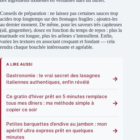
des ingrédients modestes en véritables stars du buffet.
Conseils de préparation : ne laissez pas certaines sauces trop
acides trop longtemps sur des fromages fragiles ; ajoutez-les
au dernier moment. De même, pour les saveurs très capiteuses
(ail, gingembre), dosez en fonction du temps de repos : plus la
marinade est longue, plus les arômes s’intensifient. Enfin,
variez les textures en associant croquant et fondant — cela
rendra chaque bouchée intéressante et agréable.
A LIRE AUSSI
Gastronomie : le vrai secret des lasagnes
→
italiennes authentiques, enfin révélé
Ce gratin d’hiver prêt en 5 minutes remplace
→
tous mes dîners : ma méthode simple à
copier ce soir
Petites barquettes d’endive au jambon : mon
→
apéritif ultra express prêt en quelques
minutes