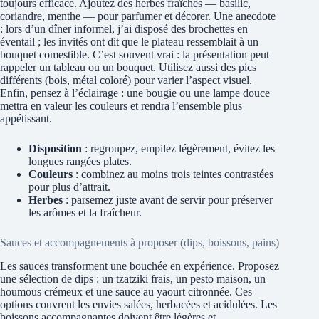
toujours efficace. Ajoutez des herbes fraîches — basilic,
coriandre, menthe — pour parfumer et décorer. Une anecdote
: lors d’un dîner informel, j’ai disposé des brochettes en
éventail ; les invités ont dit que le plateau ressemblait à un
bouquet comestible. C’est souvent vrai : la présentation peut
rappeler un tableau ou un bouquet. Utilisez aussi des pics
différents (bois, métal coloré) pour varier l’aspect visuel.
Enfin, pensez à l’éclairage : une bougie ou une lampe douce
mettra en valeur les couleurs et rendra l’ensemble plus
appétissant.
Disposition
: regroupez, empilez légèrement, évitez les
longues rangées plates.
Couleurs
: combinez au moins trois teintes contrastées
pour plus d’attrait.
Herbes
: parsemez juste avant de servir pour préserver
les arômes et la fraîcheur.
Sauces et accompagnements à proposer (dips, boissons, pains)
Les sauces transforment une bouchée en expérience. Proposez
une sélection de dips : un tzatziki frais, un pesto maison, un
houmous crémeux et une sauce au yaourt citronnée. Ces
options couvrent les envies salées, herbacées et acidulées. Les
boissons accompagnantes doivent être légères et