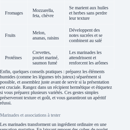
Se marient aux huiles
Mozzarella,
Fromages
et herbes sans perdre
feta, chèvre
leur texture
Développent des
Melon,
Fruits
notes sucrées et se
ananas, raisins
combinent au salé
Crevettes,
Les marinades les
Protéines
poulet mariné,
attendrissent et
saumon fumé
renforcent les arômes
Enfin, quelques conseils pratiques : préparez les éléments
humides (comme les légumes très juteux) séparément si
possible, et assemblez juste avant de servir si la présentation
est cruciale. Rangez dans un récipient hermétique et étiquetez
si vous préparez plusieurs variétés. Ces gestes simples
préserveront texture et goût, et vous garantiront un apéritif
réussi.
Marinades et associations à tester
Les marinades transforment un ingrédient ordinaire en une
sensation gustative. En laissant reposer des cubes de poulet,