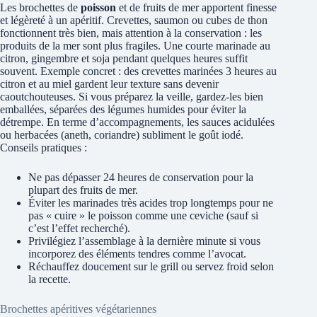
Les brochettes de
poisson
et de fruits de mer apportent finesse
et légèreté à un apéritif. Crevettes, saumon ou cubes de thon
fonctionnent très bien, mais attention à la conservation : les
produits de la mer sont plus fragiles. Une courte marinade au
citron, gingembre et soja pendant quelques heures suffit
souvent. Exemple concret : des crevettes marinées 3 heures au
citron et au miel gardent leur texture sans devenir
caoutchouteuses. Si vous préparez la veille, gardez-les bien
emballées, séparées des légumes humides pour éviter la
détrempe. En terme d’accompagnements, les sauces acidulées
ou herbacées (aneth, coriandre) subliment le goût iodé.
Conseils pratiques :
Ne pas dépasser 24 heures de conservation pour la
plupart des fruits de mer.
Éviter les marinades très acides trop longtemps pour ne
pas « cuire » le poisson comme une ceviche (sauf si
c’est l’effet recherché).
Privilégiez l’assemblage à la dernière minute si vous
incorporez des éléments tendres comme l’avocat.
Réchauffez doucement sur le grill ou servez froid selon
la recette.
Brochettes apéritives végétariennes