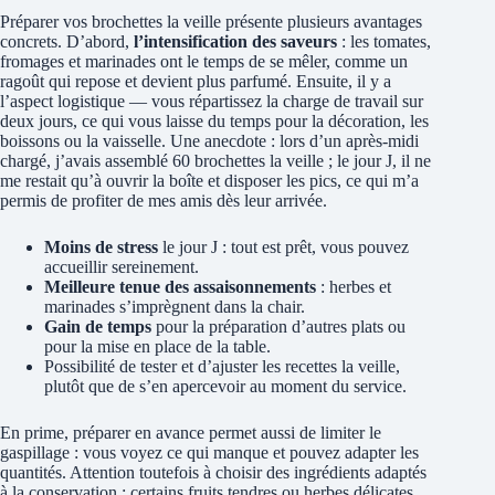
Préparer vos brochettes la veille présente plusieurs avantages
concrets. D’abord,
l’intensification des saveurs
: les tomates,
fromages et marinades ont le temps de se mêler, comme un
ragoût qui repose et devient plus parfumé. Ensuite, il y a
l’aspect logistique — vous répartissez la charge de travail sur
deux jours, ce qui vous laisse du temps pour la décoration, les
boissons ou la vaisselle. Une anecdote : lors d’un après-midi
chargé, j’avais assemblé 60 brochettes la veille ; le jour J, il ne
me restait qu’à ouvrir la boîte et disposer les pics, ce qui m’a
permis de profiter de mes amis dès leur arrivée.
Moins de stress
le jour J : tout est prêt, vous pouvez
accueillir sereinement.
Meilleure tenue des assaisonnements
: herbes et
marinades s’imprègnent dans la chair.
Gain de temps
pour la préparation d’autres plats ou
pour la mise en place de la table.
Possibilité de tester et d’ajuster les recettes la veille,
plutôt que de s’en apercevoir au moment du service.
En prime, préparer en avance permet aussi de limiter le
gaspillage : vous voyez ce qui manque et pouvez adapter les
quantités. Attention toutefois à choisir des ingrédients adaptés
à la conservation : certains fruits tendres ou herbes délicates