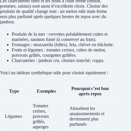
Les charcuteries fines et les fruits à chair ferme (melon,
pommes, raisins) sont aussi d’excellents choix. Choisir des
produits de qualité change tout : un melon mûr mais ferme
sera plus parfumé après quelques heures de repos avec du
jambon.
Produits de la mer : crevettes préalablement cuites et
marinées, saumon fumé (à conserver au frais).
Fromages : mozzarella (billes), feta, chèvre en bûchette.
Fruits et légumes : tomates cerises, cubes de melon,
poivrons grillés, courgettes grillées.
Charcuteries : jambon cru, chorizo tranché, coppa.
Voici un tableau synthétique utile pour choisir rapidement :
Pourquoi c’est bon
Type
Exemples
après repos
Tomates
Absorbent les
cerises,
assaisonnements et
Légumes
poivrons
deviennent plus
grillés,
parfumés
asperges