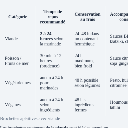
Temps de
Conservation
Accompa
Catégorie
repos
au frais
cons
recommandé
2 à 24
24–48 h dans
Sauces B
Viande
heures
selon
un contenant
tzatziki, 
la marinade
hermétique
30 min à 12
24 h
Poisson /
Sauce cit
heures
maximum,
Fruits de mer
soja-ging
(prudence)
bien froid
aucun à 24 h
48 h possible
Pesto, hui
Végétariennes
pour
selon légumes
citronnée
marinades
aucun à 24 h
48 h si
Houmous,
Véganes
selon
ingrédients
tahini
ingrédients
fermes
Brochettes apéritives avec viande
Les brochettes contenant de la
viande
sont idéales quand on