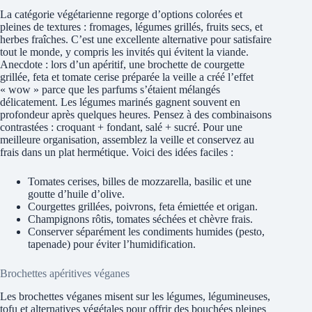
La catégorie végétarienne regorge d’options colorées et
pleines de textures : fromages, légumes grillés, fruits secs, et
herbes fraîches. C’est une excellente alternative pour satisfaire
tout le monde, y compris les invités qui évitent la viande.
Anecdote : lors d’un apéritif, une brochette de courgette
grillée, feta et tomate cerise préparée la veille a créé l’effet
« wow » parce que les parfums s’étaient mélangés
délicatement. Les légumes marinés gagnent souvent en
profondeur après quelques heures. Pensez à des combinaisons
contrastées : croquant + fondant, salé + sucré. Pour une
meilleure organisation, assemblez la veille et conservez au
frais dans un plat hermétique. Voici des idées faciles :
Tomates cerises, billes de mozzarella, basilic et une
goutte d’huile d’olive.
Courgettes grillées, poivrons, feta émiettée et origan.
Champignons rôtis, tomates séchées et chèvre frais.
Conserver séparément les condiments humides (pesto,
tapenade) pour éviter l’humidification.
Brochettes apéritives véganes
Les brochettes véganes misent sur les légumes, légumineuses,
tofu et alternatives végétales pour offrir des bouchées pleines