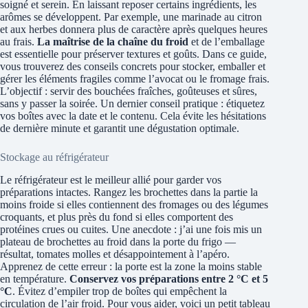
soigné et serein. En laissant reposer certains ingrédients, les
arômes se développent. Par exemple, une marinade au citron
et aux herbes donnera plus de caractère après quelques heures
au frais.
La maîtrise de la chaîne du froid
et de l’emballage
est essentielle pour préserver textures et goûts. Dans ce guide,
vous trouverez des conseils concrets pour stocker, emballer et
gérer les éléments fragiles comme l’avocat ou le fromage frais.
L’objectif : servir des bouchées fraîches, goûteuses et sûres,
sans y passer la soirée. Un dernier conseil pratique : étiquetez
vos boîtes avec la date et le contenu. Cela évite les hésitations
de dernière minute et garantit une dégustation optimale.
Stockage au réfrigérateur
Le réfrigérateur est le meilleur allié pour garder vos
préparations intactes. Rangez les brochettes dans la partie la
moins froide si elles contiennent des fromages ou des légumes
croquants, et plus près du fond si elles comportent des
protéines crues ou cuites. Une anecdote : j’ai une fois mis un
plateau de brochettes au froid dans la porte du frigo —
résultat, tomates molles et désappointement à l’apéro.
Apprenez de cette erreur : la porte est la zone la moins stable
en température.
Conservez vos préparations entre 2 °C et 5
°C
. Évitez d’empiler trop de boîtes qui empêchent la
circulation de l’air froid. Pour vous aider, voici un petit tableau