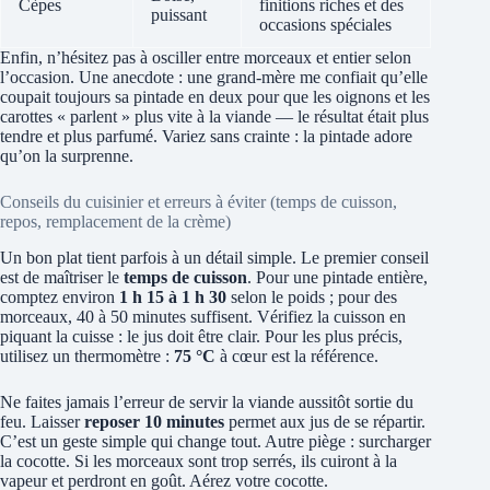
Cèpes
finitions riches et des
puissant
occasions spéciales
Enfin, n’hésitez pas à osciller entre morceaux et entier selon
l’occasion. Une anecdote : une grand-mère me confiait qu’elle
coupait toujours sa pintade en deux pour que les oignons et les
carottes « parlent » plus vite à la viande — le résultat était plus
tendre et plus parfumé. Variez sans crainte : la pintade adore
qu’on la surprenne.
Conseils du cuisinier et erreurs à éviter (temps de cuisson,
repos, remplacement de la crème)
Un bon plat tient parfois à un détail simple. Le premier conseil
est de maîtriser le
temps de cuisson
. Pour une pintade entière,
comptez environ
1 h 15 à 1 h 30
selon le poids ; pour des
morceaux, 40 à 50 minutes suffisent. Vérifiez la cuisson en
piquant la cuisse : le jus doit être clair. Pour les plus précis,
utilisez un thermomètre :
75 °C
à cœur est la référence.
Ne faites jamais l’erreur de servir la viande aussitôt sortie du
feu. Laisser
reposer 10 minutes
permet aux jus de se répartir.
C’est un geste simple qui change tout. Autre piège : surcharger
la cocotte. Si les morceaux sont trop serrés, ils cuiront à la
vapeur et perdront en goût. Aérez votre cocotte.