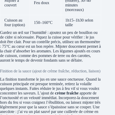
Mijoter à
(entière), 30–40
Feu doux
couvert
minutes
(morceaux)
Cuisson au
1h15–1h30 selon
150–160°C
four (option)
taille
Gardez un œil sur l’humidité : ajoutez un peu de bouillon ou
de cidre si nécessaire. Piquez la cuisse pour vérifier : le jus
doit être clair. Pour un contrôle précis, utilisez un thermomètre
: 75°C au cœur est un bon repère. Mijoter doucement permet à
la chair d’absorber les aromates. Les légumes ajoutés en cours
de cuisson, comme des pommes de terre ou des carottes,
auront le temps de devenir fondants sans se défaire.
Finition de la sauce (ajout de crème fraîche, réduction, liaison)
La finition transforme le jus en une sauce onctueuse. Quand la
cuisson principale est presque terminée, retirez la volaille
quelques instants. Faites réduire le jus à feu vif si vous voulez
concentrer les saveurs. L’ajout de
crème fraîche
apporte de
l’onctuosité et un velouté immédiat. Incorporez-la doucement
hors du feu si vous craignez l’ébullition, ou laissez mijoter très
légèrement pour que la sauce s’épaississe sans se couper. Une
anecdote : j’ai vu un plat sauvé par une cuillerée de crème en