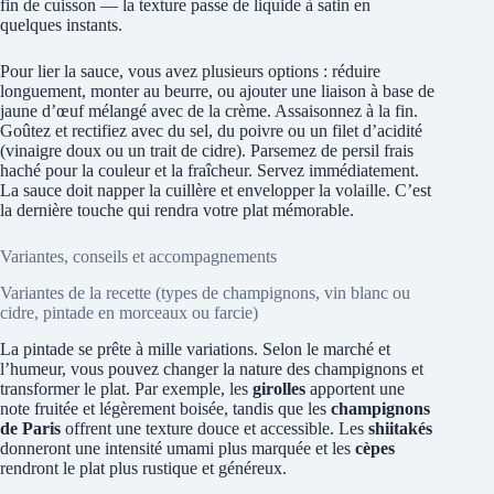
fin de cuisson — la texture passe de liquide à satin en
quelques instants.
Pour lier la sauce, vous avez plusieurs options : réduire
longuement, monter au beurre, ou ajouter une liaison à base de
jaune d’œuf mélangé avec de la crème. Assaisonnez à la fin.
Goûtez et rectifiez avec du sel, du poivre ou un filet d’acidité
(vinaigre doux ou un trait de cidre). Parsemez de persil frais
haché pour la couleur et la fraîcheur. Servez immédiatement.
La sauce doit napper la cuillère et envelopper la volaille. C’est
la dernière touche qui rendra votre plat mémorable.
Variantes, conseils et accompagnements
Variantes de la recette (types de champignons, vin blanc ou
cidre, pintade en morceaux ou farcie)
La pintade se prête à mille variations. Selon le marché et
l’humeur, vous pouvez changer la nature des champignons et
transformer le plat. Par exemple, les
girolles
apportent une
note fruitée et légèrement boisée, tandis que les
champignons
de Paris
offrent une texture douce et accessible. Les
shiitakés
donneront une intensité umami plus marquée et les
cèpes
rendront le plat plus rustique et généreux.