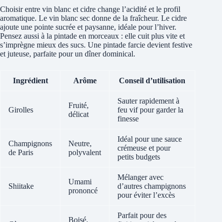
Choisir entre vin blanc et cidre change l’acidité et le profil
aromatique. Le vin blanc sec donne de la fraîcheur. Le cidre
ajoute une pointe sucrée et paysanne, idéale pour l’hiver.
Pensez aussi à la pintade en morceaux : elle cuit plus vite et
s’imprègne mieux des sucs. Une pintade farcie devient festive
et juteuse, parfaite pour un dîner dominical.
Ingrédient
Arôme
Conseil d’utilisation
Sauter rapidement à
Fruité,
Girolles
feu vif pour garder la
délicat
finesse
Idéal pour une sauce
Champignons
Neutre,
crémeuse et pour
de Paris
polyvalent
petits budgets
Mélanger avec
Umami
Shiitake
d’autres champignons
prononcé
pour éviter l’excès
Parfait pour des
Boisé,