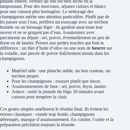
pintade entière, vérifiez qu’elle est bien sèche en la
tamponnant. Pour des morceaux, séparez cuisses et blancs
pour une cuisson plus homogène. Le nettoyage des
champignons mérite une attention particulière. Plutôt que de
les passer sous l’eau, préférez un essuyage avec un torchon
humide ou un brossage léger : ils gardent ainsi toute leur
saveur et ne se gorgent pas d’eau. Assaisonnez avec
parcimonie au départ : sel, poivre, éventuellement un peu de
thym ou de laurier. Pensez aux petites touches qui font la
différence : un filet d’huile d’olive ou une noix de
beurre
sur
la volaille, une pincée de poivre fraîchement moulu dans les
champignons.
Matériel utile : une planche stable, un bon couteau, un
torchon propre.
Pour les champignons : essuyer plutôt que rincer.
Assaisonnements de base : sel, poivre, thym, laurier.
Astuce : sortir la pintade du frigo 30 minutes avant
cuisson pour tempérer la chair.
Ces gestes simples améliorent le résultat final. Ils évitent les
erreurs classiques : viande trop froide, champignons
détrempés, manque d’assaisonnement. En cuisine, l’ordre et la
préparation précèdent toujours la réussite.